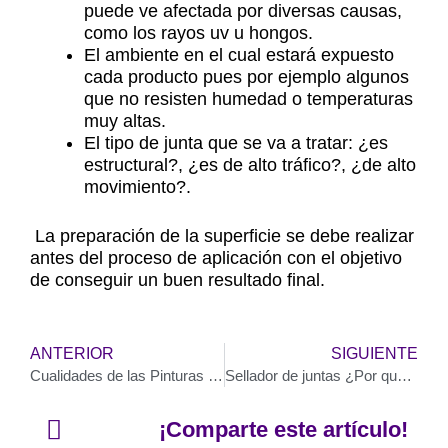
puede ve afectada por diversas causas,
como los rayos uv u hongos.
El ambiente en el cual estará expuesto
cada producto pues por ejemplo algunos
que no resisten humedad o temperaturas
muy altas.
El tipo de junta que se va a tratar: ¿es
estructural?, ¿es de alto tráfico?, ¿de alto
movimiento?.
La preparación de la superficie se debe realizar
antes del proceso de aplicación con el objetivo
de conseguir un buen resultado final.
Previo
N
ANTERIOR
SIGUIENTE
Cualidades de las Pinturas de Agua para paredes (látex, acrílicos, vinílicos)
Sellador de juntas ¿Por qué falla?
¡Comparte este artículo!