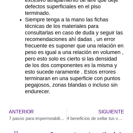
excesivo atrapamiento de aire que deje
defectos superficiales en el piso
terminado.
Siempre tenga a la mano las fichas
técnicas de los materiales para
consultarlas en caso de duda y seguir las
recomendaciones ahí dadas , un error
frecuente es suponer que una relación en
peso es igual a una relación en volumen ,
pero esto solo es cierto si las densidad
de los dos componentes es la misma y
esto sucede raramente . Estos errores
terminaran en una superficie con puntos
pegajosos, zonas blandas o incluso sin
endurecer.
Previo
N
ANTERIOR
SIGUIENTE
7 pasos para impermeabilizar correctamente
4 beneficios de sellar tus ventanas