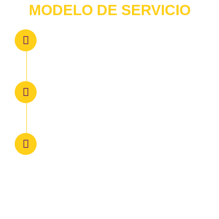
MODELO DE SERVICIO
Observación
Detección de necesidades en nuestros públicos,
así como de los materiales, maquinaria y procesos
que debemos realizar.
Prevención
Ejecución de nuestro servicio, acorde con todo los
niveles de calidad y procesos que hemos
desarrollado.
Cuidado
Monitoreo, seguimiento y evaluación de nuestro
servicio, esta fase es importante porque
deberemos llevar un control de las necesidades
del patrimonio de cada uno de nuestros clientes.