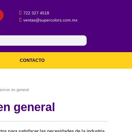
722 327 4518
ventas@supercolors.com.mx
CONTACTO
asivos en general
en general
tos para satisfacer las necesidades de la industria