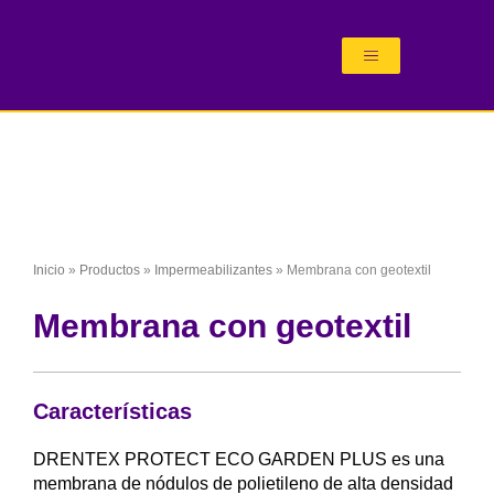
Ir
al
contenido
Inicio
»
Productos
»
Impermeabilizantes
»
Membrana con geotextil
Membrana con geotextil
Características
DRENTEX PROTECT ECO GARDEN PLUS es una
membrana de nódulos de polietileno de alta densidad