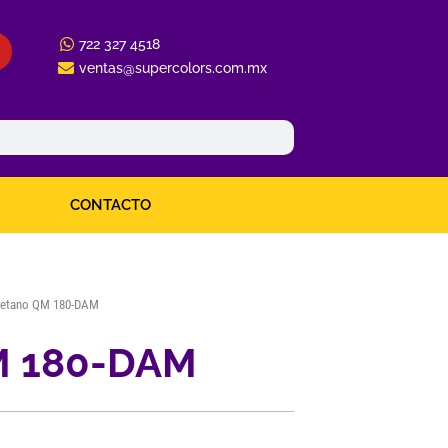
722 327 4518
ventas@supercolors.com.mx
CONTACTO
retano QM 180-DAM
M 180-DAM