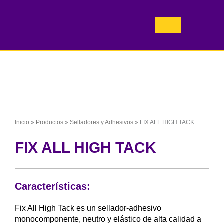
Ir
al
contenido
Inicio
»
Productos
»
Selladores y Adhesivos
»
FIX ALL HIGH TACK
FIX ALL HIGH TACK
Características:
Fix All High Tack es un sellador-adhesivo
monocomponente, neutro y elástico de alta calidad a