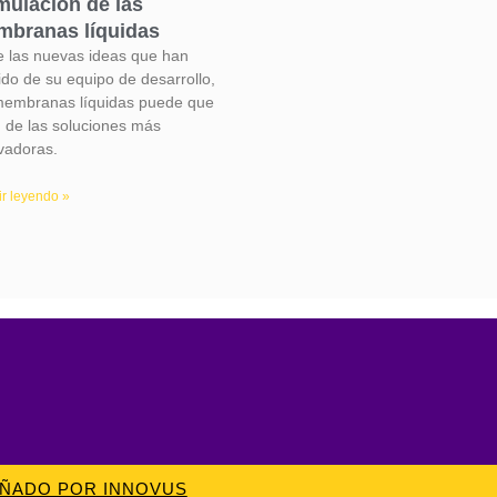
mulación de las
branas líquidas
e las nuevas ideas que han
ido de su equipo de desarrollo,
membranas líquidas puede que
 de las soluciones más
vadoras.
r leyendo »
EÑADO POR INNOVUS