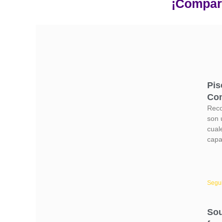
¡Compart
Pis
Con
Reco
son u
cual
capa
Segui
Sou