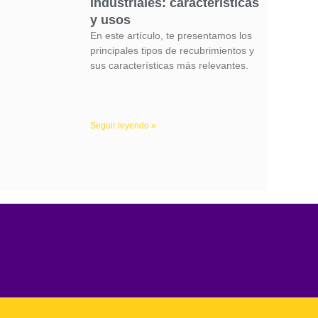
industriales: características
y usos
En este artículo, te presentamos los
principales tipos de recubrimientos y
sus características más relevantes.
Seguir leyendo »