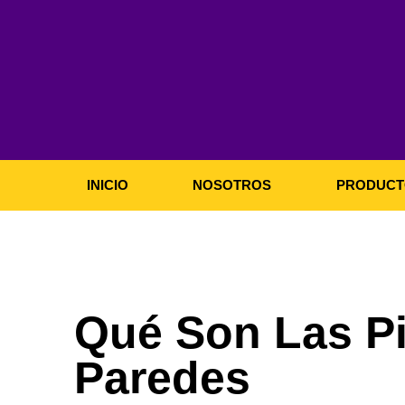
Ir
al
contenido
INICIO
NOSOTROS
PRODUCT
Qué Son Las Pi
Paredes