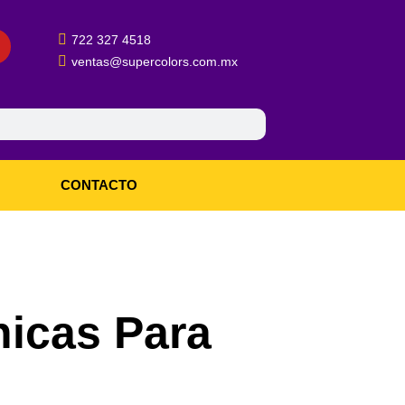
722 327 4518
ventas@supercolors.com.mx
CONTACTO
nicas Para