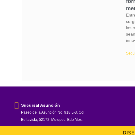
for
mem
Entr
surg
las 
sean
inno
Segui
Sucursal Asunción
Paseo de la Asunción No. 918 L-3, Col.
Bellavista, 52172, Metepec, Edo Mex.
DIS