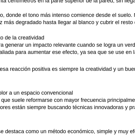
nta centímetros en la parte superior de la pared, sin lleg
ido, donde el tono más intenso comience desde el suelo.
 más degradado hasta llegar al blanco y cubrir el resto 
o de la creatividad
a generar un impacto relevante cuando se logra un verd
 aliada para aumentar ese efecto, ya sea que se use en 
de esa reacción positiva es siempre la creatividad y un bu
color a un espacio convencional
o que suele reformarse con mayor frecuencia principalme
riores están siempre buscando técnicas innovadoras y prá
 se destaca como un método económico, simple y muy efec