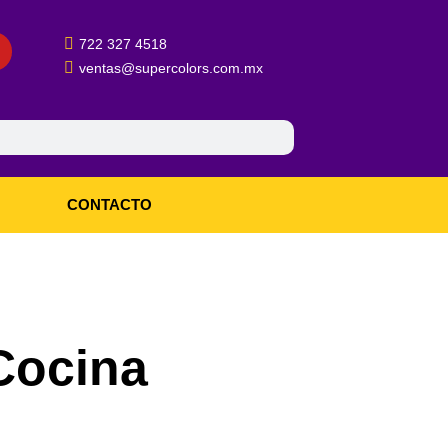
722 327 4518
ventas@supercolors.com.mx
CONTACTO
Cocina