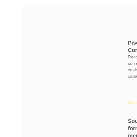
Pis
Con
Reco
son u
cual
capa
Segui
Sou
for
mem