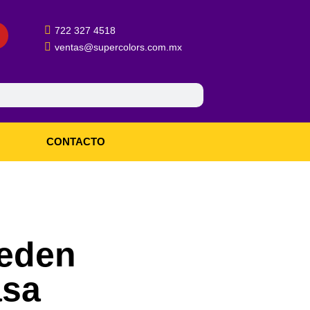
722 327 4518
ventas@supercolors.com.mx
CONTACTO
ueden
asa